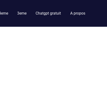
4eme
3eme
Chatgpt gratuit
A propos