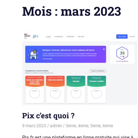
Mois :
mars 2023
Pix c’est quoi ?
9 mars 2023
admin
3eme
,
4eme
,
5eme
,
6eme
Pix.fr est une plateforme en ligne gratuite qui vise à