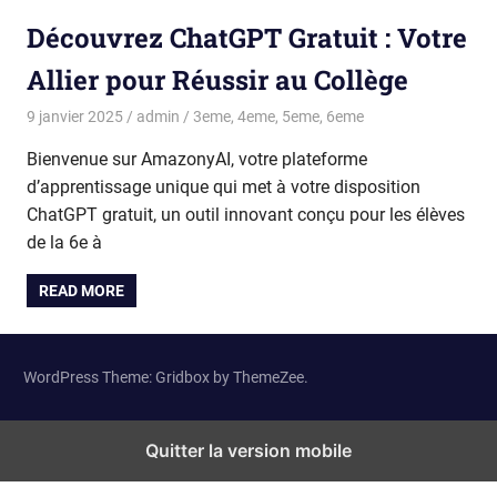
Découvrez ChatGPT Gratuit : Votre
Allier pour Réussir au Collège
9 janvier 2025
admin
3eme
,
4eme
,
5eme
,
6eme
Bienvenue sur AmazonyAI, votre plateforme
d’apprentissage unique qui met à votre disposition
ChatGPT gratuit, un outil innovant conçu pour les élèves
de la 6e à
READ MORE
WordPress Theme: Gridbox by ThemeZee.
Quitter la version mobile