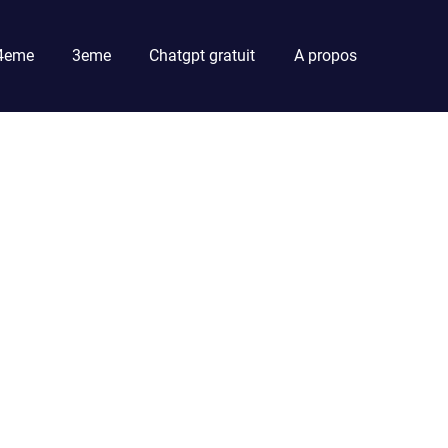
4eme
3eme
Chatgpt gratuit
A propos