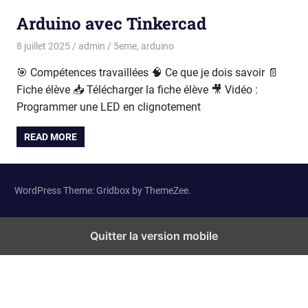
Arduino avec Tinkercad
8 juillet 2025
admin
5eme
,
arduino
🎯 Compétences travaillées 🧠 Ce que je dois savoir 📄
Fiche élève 📥 Télécharger la fiche élève 🎥 Vidéo :
Programmer une LED en clignotement
READ MORE
WordPress Theme: Gridbox by ThemeZee.
Quitter la version mobile