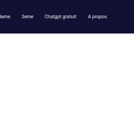
4eme
3eme
Chatgpt gratuit
A propos