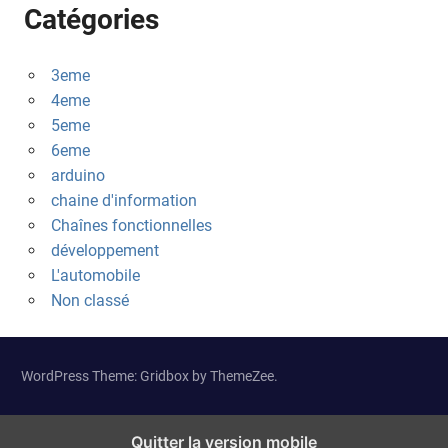
Catégories
3eme
4eme
5eme
6eme
arduino
chaine d'information
Chaînes fonctionnelles
développement
L'automobile
Non classé
WordPress Theme: Gridbox by ThemeZee.
Quitter la version mobile