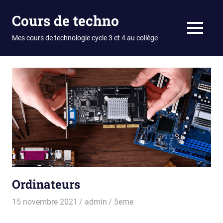
Skip
Cours de techno
to
content
MENU
Mes cours de technologie cycle 3 et 4 au collège
Ordinateurs
15 novembre 2021
admin
5eme