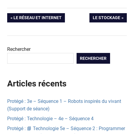
Navigation
PREVIOUS
NEXT
LE RÉSEAU ET INTERNET
LE STOCKAGE
POST:
POST:
de
l’article
Rechercher
RECHERCHER
Articles récents
Protégé : 3e – Séquence 1 – Robots inspirés du vivant
(Support de séance)
Protégé : Technologie – 4e – Séquence 4
Protégé : 📘 Technologie 5e – Séquence 2 : Programmer