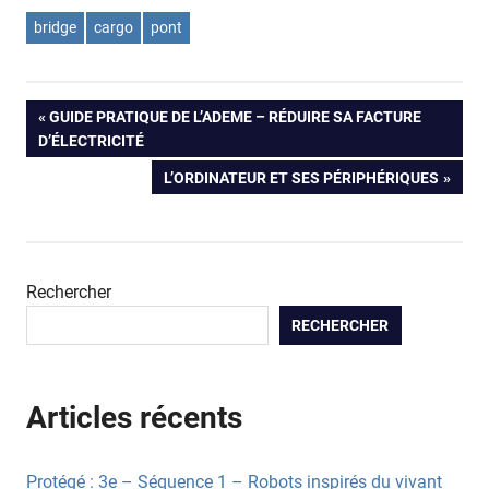
bridge
cargo
pont
Navigation
PREVIOUS
GUIDE PRATIQUE DE L’ADEME – RÉDUIRE SA FACTURE
POST:
D’ÉLECTRICITÉ
de
NEXT
L’ORDINATEUR ET SES PÉRIPHÉRIQUES
POST:
l’article
Rechercher
RECHERCHER
Articles récents
Protégé : 3e – Séquence 1 – Robots inspirés du vivant