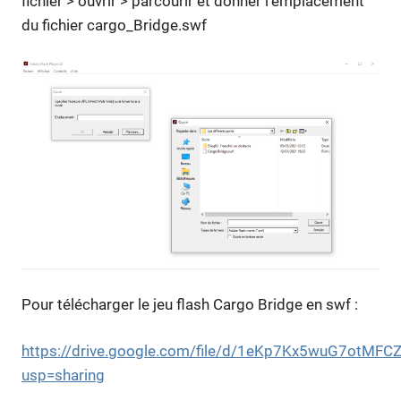
fichier > ouvrir > parcourir et donner l’emplacement
du fichier cargo_Bridge.swf
Pour télécharger le jeu flash Cargo Bridge en swf :
https://drive.google.com/file/d/1eKp7Kx5wuG7otM
usp=sharing